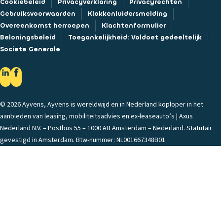
Cookiebeleid
Privacyverklaring
Privacyrechten
Gebruiksvoorwaarden
Klokkenluidersmelding
Overeenkomst herroepen
Klachtenformulier
Beloningsbeleid
Toegankelijkheid: Voldoet gedeeltelijk
Societe Generale
© 2026 Ayvens, Ayvens is wereldwijd en in Nederland koploper in het
aanbieden van leasing, mobiliteitsadvies en ex-leaseauto’s | Axus
Nederland N.V. – Postbus 55 – 1000 AB Amsterdam – Nederland. Statutair
gevestigd in Amsterdam. Btw-nummer: NL001667348B01