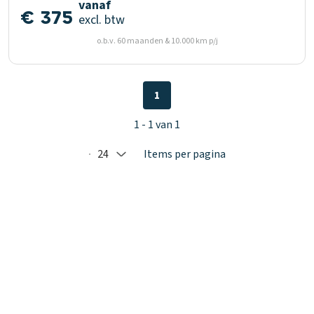
vanaf
€ 375
excl. btw
o.b.v. 60 maanden & 10.000 km p/j
1
1 - 1 van 1
24
Items per pagina
Selected: 24