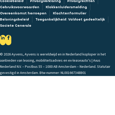
Cookiebeleid
Privacyverklaring
Privacyrechten
Gebruiksvoorwaarden
Klokkenluidersmelding
Overeenkomst herroepen
Klachtenformulier
Beloningsbeleid
Toegankelijkheid: Voldoet gedeeltelijk
Societe Generale
© 2026 Ayvens, Ayvens is wereldwijd en in Nederland koploper in het
aanbieden van leasing, mobiliteitsadvies en ex-leaseauto’s | Axus
Nederland N.V. – Postbus 55 – 1000 AB Amsterdam – Nederland. Statutair
gevestigd in Amsterdam. Btw-nummer: NL001667348B01