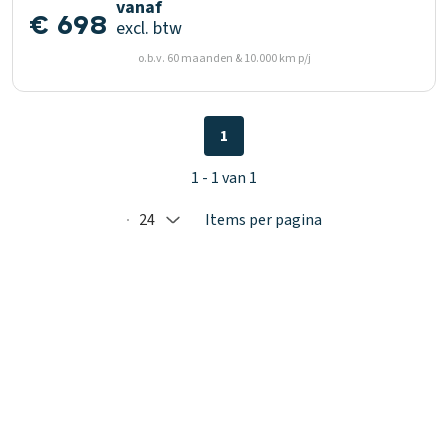
vanaf
€ 698
excl. btw
o.b.v. 60 maanden & 10.000 km p/j
1
1 - 1 van 1
24
Items per pagina
Selected: 24