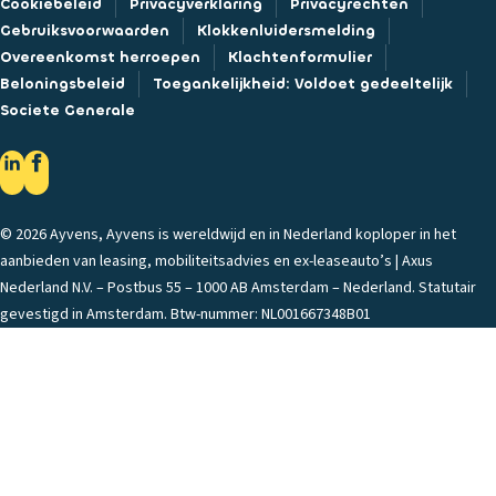
Cookiebeleid
Privacyverklaring
Privacyrechten
Gebruiksvoorwaarden
Klokkenluidersmelding
Overeenkomst herroepen
Klachtenformulier
Beloningsbeleid
Toegankelijkheid: Voldoet gedeeltelijk
Societe Generale
© 2026 Ayvens, Ayvens is wereldwijd en in Nederland koploper in het
aanbieden van leasing, mobiliteitsadvies en ex-leaseauto’s | Axus
Nederland N.V. – Postbus 55 – 1000 AB Amsterdam – Nederland. Statutair
gevestigd in Amsterdam. Btw-nummer: NL001667348B01