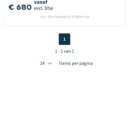
vanaf
€ 680
excl. btw
o.b.v. 60 maanden & 10.000 km p/j
1
1 - 1 van 1
24
Items per pagina
Selected: 24