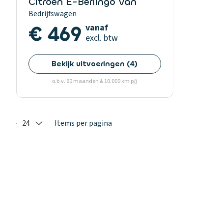
Citroen E-Berlingo Van
Bedrijfswagen
€ 469
vanaf
excl. btw
Bekijk uitvoeringen
(
4
)
o.b.v. 60 maanden & 10.000 km p/j
24
Items per pagina
Selected: 24