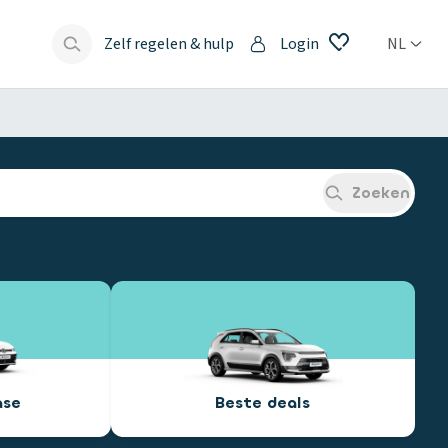
Zelf regelen & hulp
Login
NL
s
Zoeken
ase
Beste deals