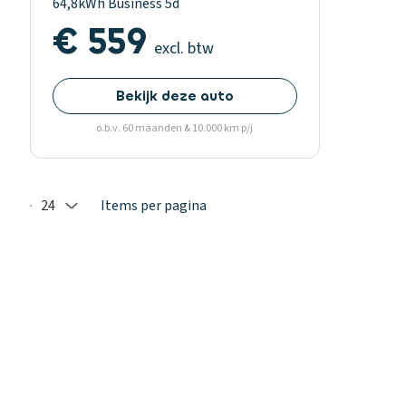
64,8kWh Business 5d
€ 559
excl. btw
Bekijk deze auto
o.b.v. 60 maanden & 10.000 km p/j
24
Items per pagina
Selected: 24