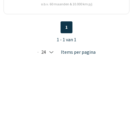
o.b.v. 60 maanden & 10.000 km p/j
1
1 - 1 van 1
24
Items per pagina
Selected: 24