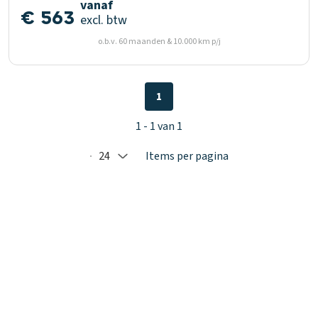
vanaf
€ 563
excl. btw
o.b.v. 60 maanden & 10.000 km p/j
1
1 - 1 van 1
24
Items per pagina
Selected: 24