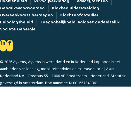
Cookiebeleid
Privacyverklaring
Privacyrechten
Gebruiksvoorwaarden
Klokkenluidersmelding
Overeenkomst herroepen
Klachtenformulier
Beloningsbeleid
Toegankelijkheid: Voldoet gedeeltelijk
Societe Generale
© 2026 Ayvens, Ayvens is wereldwijd en in Nederland koploper in het
aanbieden van leasing, mobiliteitsadvies en ex-leaseauto’s | Axus
Nederland N.V. – Postbus 55 – 1000 AB Amsterdam – Nederland. Statutair
gevestigd in Amsterdam. Btw-nummer: NL001667348B01