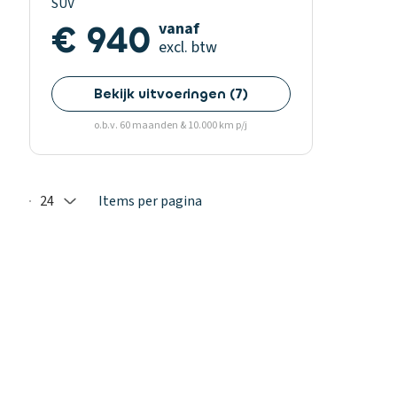
SUV
€ 940
vanaf
excl. btw
Bekijk uitvoeringen
(
7
)
o.b.v. 60 maanden & 10.000 km p/j
24
Items per pagina
Selected: 24