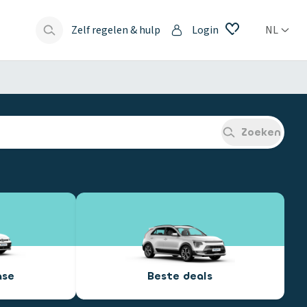
Zelf regelen & hulp
Login
NL
s
Zoeken
ase
Beste deals