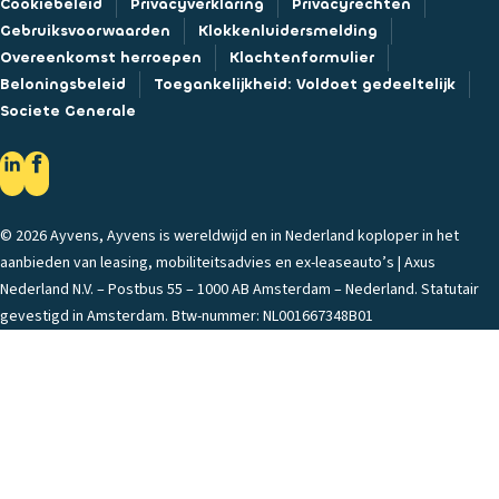
Cookiebeleid
Privacyverklaring
Privacyrechten
Gebruiksvoorwaarden
Klokkenluidersmelding
Overeenkomst herroepen
Klachtenformulier
Beloningsbeleid
Toegankelijkheid: Voldoet gedeeltelijk
Societe Generale
© 2026 Ayvens, Ayvens is wereldwijd en in Nederland koploper in het
aanbieden van leasing, mobiliteitsadvies en ex-leaseauto’s | Axus
Nederland N.V. – Postbus 55 – 1000 AB Amsterdam – Nederland. Statutair
gevestigd in Amsterdam. Btw-nummer: NL001667348B01