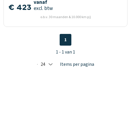
vanaf
€ 423
excl. btw
o.b.v. 30 maanden & 10.000 km p/j
1
1 - 1 van 1
24
Items per pagina
Selected: 24