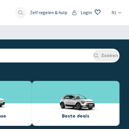
Zelf regelen & hulp
Login
NL
s
Zoeken
ase
Beste deals