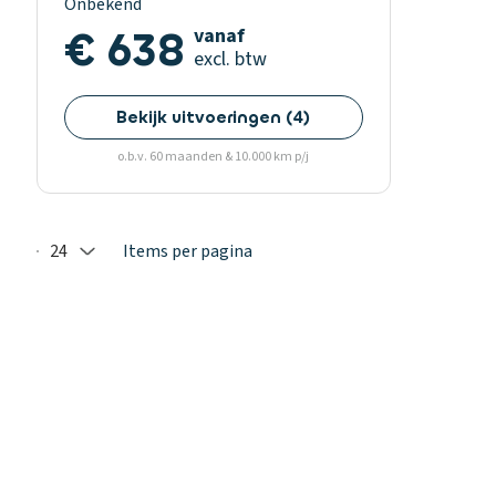
Onbekend
€ 638
vanaf
excl. btw
Bekijk uitvoeringen
(
4
)
o.b.v. 60 maanden & 10.000 km p/j
24
Items per pagina
Selected: 24