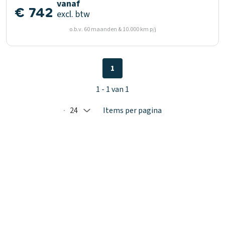
vanaf
€ 742
excl. btw
o.b.v. 60 maanden & 10.000 km p/j
1
1 - 1 van 1
24
Items per pagina
Selected: 24