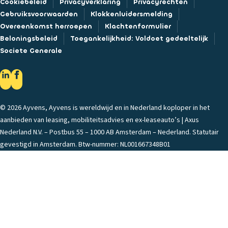
Cookiebeleid
Privacyverklaring
Privacyrechten
Gebruiksvoorwaarden
Klokkenluidersmelding
Overeenkomst herroepen
Klachtenformulier
Beloningsbeleid
Toegankelijkheid: Voldoet gedeeltelijk
Societe Generale
© 2026 Ayvens, Ayvens is wereldwijd en in Nederland koploper in het
aanbieden van leasing, mobiliteitsadvies en ex-leaseauto’s | Axus
Nederland N.V. – Postbus 55 – 1000 AB Amsterdam – Nederland. Statutair
gevestigd in Amsterdam. Btw-nummer: NL001667348B01