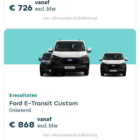
vanaf
€ 726
excl. btw
o.b.v. 60 maanden & 10.000 km p/j
8 resultaten
Ford E-Transit Custom
Onbekend
vanaf
€ 868
excl. btw
o.b.v. 60 maanden & 10.000 km p/j