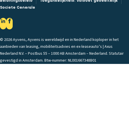
Beloningsbeleid
Toegankelijkheid: Voldoet gedeeltelijk
Societe Generale
© 2026 Ayvens, Ayvens is wereldwijd en in Nederland koploper in het
aanbieden van leasing, mobiliteitsadvies en ex-leaseauto’s | Axus
Nederland N.V. – Postbus 55 – 1000 AB Amsterdam – Nederland. Statutair
gevestigd in Amsterdam. Btw-nummer: NL001667348B01