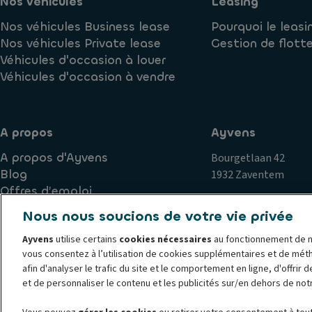
Nos véhicules
Leasing
Nos véhicules Business lease
Pourquoi le leasi
Nos véhicules Private lease
Gestion de flott
Véhicules d'occasion à louer
Véhicules d'occasion à vendre
A propos
Ayvens
A propos d'Ayvens
Bourgetlaan 42
Blog
1932 Zaventem
Offres d’emploi
Nous nous soucions de votre vie privée
Ayvens
utilise certains
cookies nécessaires
au fonctionnement de n
Politique de cookies
Politique de confidentialité
Exercice
vous consentez à l’utilisation de cookies supplémentaires et de mét
Plaintes
Corporate
Société Générale
Documents jurid
afin d'analyser le trafic du site et le comportement en ligne, d'offrir 
© 2026 Ayvens est l'un des principaux acteurs mondiaux de la mobilité dura
et de personnaliser le contenu et les publicités sur/en dehors de not
solutions de leasing complet, d'abonnement flexibles, de gestion de flotte 