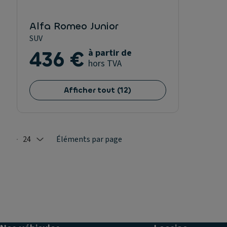
Alfa Romeo Junior
SUV
436 €
à partir de
hors TVA
Afficher tout
(
12
)
24
Éléments par page
Selected: 24