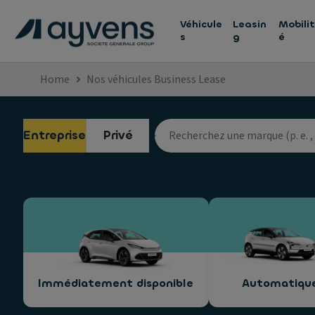
Véhicule
Leasin
Mobilit
s
g
é
Home
Nos véhicules Business Lease
Entreprise
Privé
Immédiatement disponible
Automatiqu