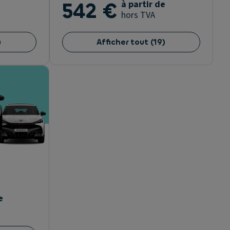
542 €
à partir de
hors TVA
)
Afficher tout
(
19
)
e