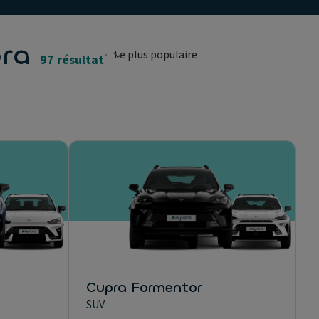
pra
97 résultats
Cupra Formentor
SUV