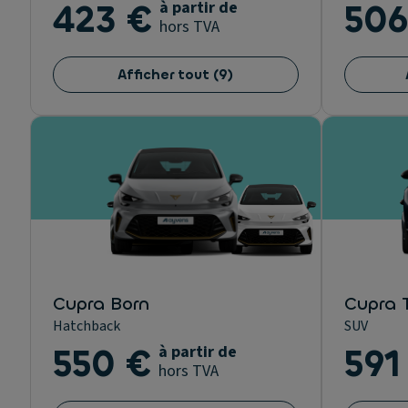
423 €
à partir de
506
hors TVA
Afficher tout
(
9
)
Cupra Born
Cupra 
Hatchback
SUV
550 €
à partir de
591
hors TVA