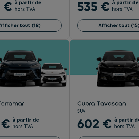
 €
à partir de
535 €
à partir de
hors TVA
hors TVA
Afficher tout
(
18
)
Afficher tout
(
15
Terramar
Cupra Tavascan
SUV
 €
à partir de
602 €
à partir d
hors TVA
hors TVA