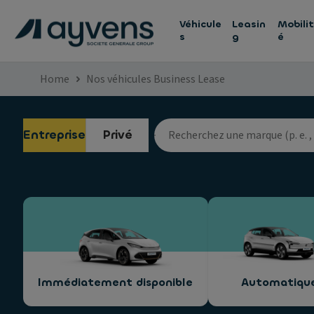
Véhicule
Leasin
Mobilit
s
g
é
Home
Nos véhicules Business Lease
Entreprise
Privé
Immédiatement disponible
Automatiqu