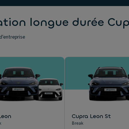
ation longue durée Cu
d'entreprise
Leon
Cupra Leon St
k
Break