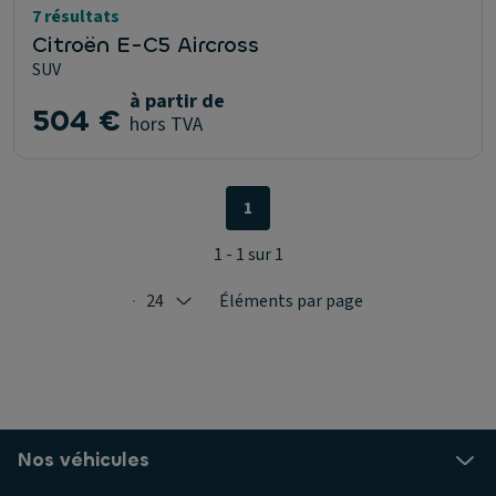
7 résultats
Citroën E-C5 Aircross
SUV
à partir de
504 €
hors TVA
1
1 - 1 sur 1
24
Éléments par page
Selected: 24
Nos véhicules