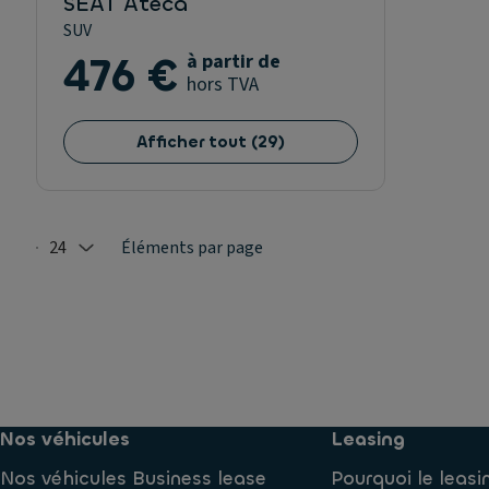
SEAT Ateca
SUV
476 €
à partir de
hors TVA
Afficher tout
(
29
)
24
Éléments par page
Selected: 24
Nos véhicules
Leasing
Nos véhicules Business lease
Pourquoi le leasi