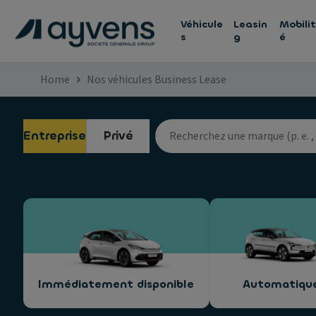
Véhicule
Leasin
Mobilit
s
g
é
Home
Nos véhicules Business Lease
Entreprise
Privé
Immédiatement disponible
Automatiqu