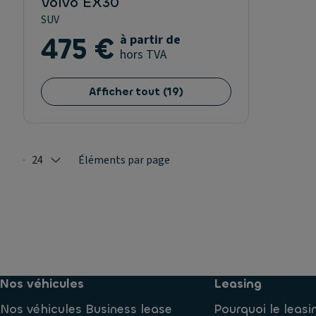
Volvo EX30
SUV
475 €
à partir de
hors TVA
Afficher tout
(
19
)
24
Éléments par page
Selected: 24
Nos véhicules
Leasing
Nos véhicules Business lease
Pourquoi le leasi