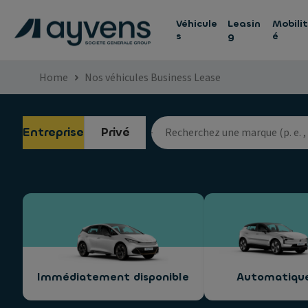
Véhicule
Leasin
Mobilit
s
g
é
Home
Nos véhicules Business Lease
Entreprise
Privé
Immédiatement disponible
Automatiqu