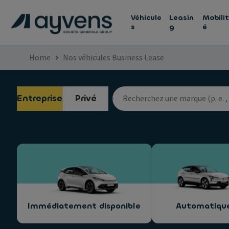
Véhicule
Leasin
Mobilit
s
g
é
Home
Nos véhicules Business Lease
Entreprise
Privé
Immédiatement disponible
Automatiqu