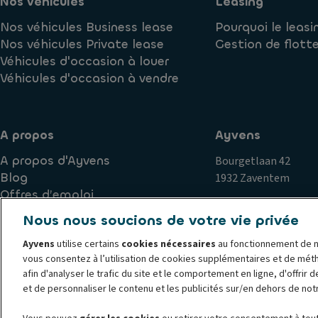
Nos véhicules
Leasing
Nos véhicules Business lease
Pourquoi le leasi
Nos véhicules Private lease
Gestion de flott
Véhicules d'occasion à louer
Véhicules d'occasion à vendre
A propos
Ayvens
A propos d'Ayvens
Bourgetlaan 42
Blog
1932 Zaventem
Offres d’emploi
Nous nous soucions de votre vie privée
Ayvens
utilise certains
cookies nécessaires
au fonctionnement de n
Politique de cookies
Politique de confidentialité
Exercice
vous consentez à l’utilisation de cookies supplémentaires et de mét
Plaintes
Corporate
Société Générale
Documents jurid
afin d'analyser le trafic du site et le comportement en ligne, d'offrir 
© 2026 Ayvens est l'un des principaux acteurs mondiaux de la mobilité dura
et de personnaliser le contenu et les publicités sur/en dehors de not
solutions de leasing complet, d'abonnement flexibles, de gestion de flotte 