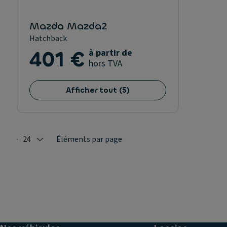
Mazda Mazda2
Hatchback
401 €
à partir de
hors TVA
Afficher tout
(
5
)
24
Éléments par page
Selected: 24