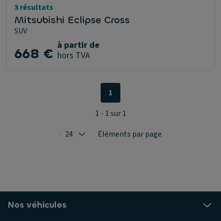
3 résultats
Mitsubishi Eclipse Cross
SUV
à partir de
668 €
hors TVA
1
1 - 1 sur 1
24
Éléments par page
Selected: 24
Nos véhicules