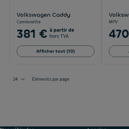
Volkswagen Caddy
Volksw
Camionette
MPV
381 €
à partir de
470
hors TVA
Afficher tout
(
10
)
24
Éléments par page
Selected: 24