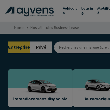
Véhicule
Leasin
Mobilit
s
g
é
Home
Nos véhicules Business Lease
Entreprise
Privé
Immédiatement disponible
Automatiqu