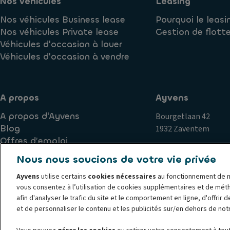
Nos véhicules
Leasing
Nos véhicules Business lease
Pourquoi le leasi
Nos véhicules Private lease
Gestion de flott
Véhicules d'occasion à louer
Véhicules d'occasion à vendre
A propos
Ayvens
A propos d'Ayvens
Bourgetlaan 42
Blog
1932 Zaventem
Offres d’emploi
Nous nous soucions de votre vie privée
Ayvens
utilise certains
cookies nécessaires
au fonctionnement de n
Politique de cookies
Politique de confidentialité
Exercice
vous consentez à l’utilisation de cookies supplémentaires et de mét
Plaintes
Corporate
Société Générale
Documents jurid
afin d'analyser le trafic du site et le comportement en ligne, d'offrir 
© 2026 Ayvens est l'un des principaux acteurs mondiaux de la mobilité dura
et de personnaliser le contenu et les publicités sur/en dehors de not
solutions de leasing complet, d'abonnement flexibles, de gestion de flotte 