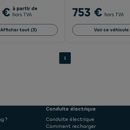
 €
à partir de
753 €
hors TVA
hors TVA
Afficher tout
(
3
)
Voir ce véhicule
1
Conduite électrique
ng ?
Conduite électrique
e
Comment recharger