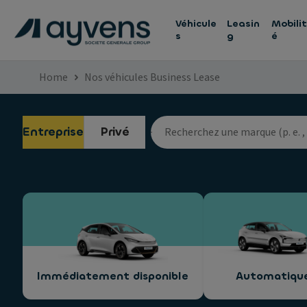
Véhicule
Leasin
Mobilit
s
g
é
Home
Nos véhicules Business Lease
Entreprise
Privé
Immédiatement disponible
Automatiqu