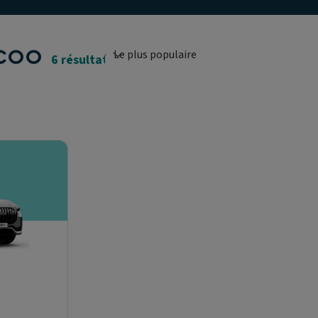
coo
6 résultats