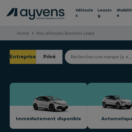
Véhicule
Leasin
Mobilit
s
g
é
Home
Nos véhicules Business Lease
Entreprise
Privé
Immédiatement disponible
Automatiqu