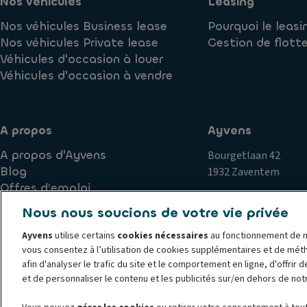
Nos véhicules
Leasing
Nos véhicules Business lease
Pourquoi le leasi
Nos véhicules Private lease
Gestion de flott
Véhicules d'occasion à louer
Véhicules d'occasion à vendre
A propos
Ayvens
A propos d'Ayvens
Bourgetlaan 42
Blog
1932 Zaventem
Offres d’emploi
Nous nous soucions de votre vie privée
Ayvens
utilise certains
cookies nécessaires
au fonctionnement de n
Politique de cookies
Politique de confidentialité
Exercice
vous consentez à l’utilisation de cookies supplémentaires et de mét
Plaintes
Corporate
Société Générale
Documents jurid
afin d'analyser le trafic du site et le comportement en ligne, d'offrir 
© 2026 Ayvens est l'un des principaux acteurs mondiaux de la mobilité dura
et de personnaliser le contenu et les publicités sur/en dehors de not
solutions de leasing complet, d'abonnement flexibles, de gestion de flotte 