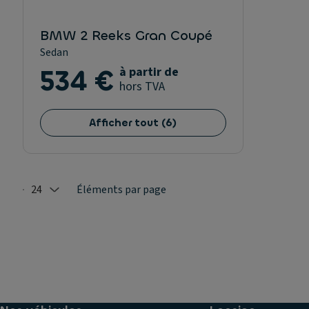
BMW 2 Reeks Gran Coupé
Sedan
534 €
à partir de
hors TVA
Afficher tout
(
6
)
24
Éléments par page
Selected: 24