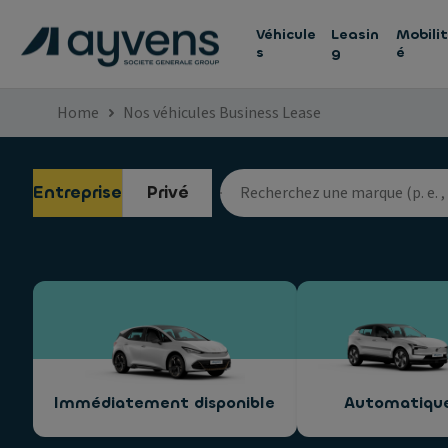
Véhicule
Leasin
Mobilit
s
g
é
Home
Nos véhicules Business Lease
Entreprise
Privé
Immédiatement disponible
Automatiqu