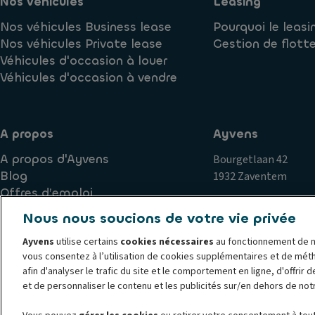
Nos véhicules
Leasing
Nos véhicules Business lease
Pourquoi le leasi
Nos véhicules Private lease
Gestion de flott
Véhicules d'occasion à louer
Véhicules d'occasion à vendre
A propos
Ayvens
A propos d'Ayvens
Bourgetlaan 42
Blog
1932 Zaventem
Offres d’emploi
Nous nous soucions de votre vie privée
Ayvens
utilise certains
cookies nécessaires
au fonctionnement de n
Politique de cookies
Politique de confidentialité
Exercice
vous consentez à l’utilisation de cookies supplémentaires et de mét
Plaintes
Corporate
Société Générale
Documents jurid
afin d'analyser le trafic du site et le comportement en ligne, d'offrir 
© 2026 Ayvens est l'un des principaux acteurs mondiaux de la mobilité dura
et de personnaliser le contenu et les publicités sur/en dehors de not
solutions de leasing complet, d'abonnement flexibles, de gestion de flotte 