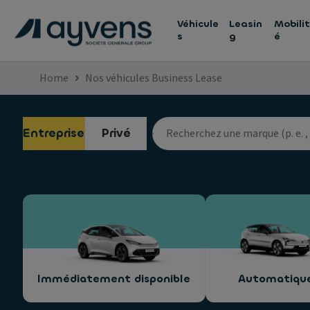
Véhicule
Leasin
Mobilit
s
g
é
Home
Nos véhicules Business Lease
Entreprise
Privé
Immédiatement disponible
Automatiqu