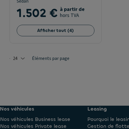
Sedan
1.502 €
à partir de
hors TVA
Afficher tout
(
4
)
24
Éléments par page
Selected: 24
Nos véhicules
Leasing
Nos véhicules Business lease
Pourquoi le leasi
Nos véhicules Private lease
Gestion de flott