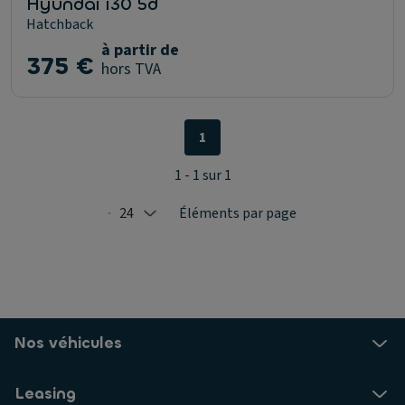
Hyundai i30 5d
Hatchback
à partir de
375 €
hors TVA
1
1 - 1 sur 1
24
Éléments par page
Selected: 24
Nos véhicules
Leasing