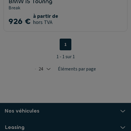
BMW i5 Touring
Break
à partir de
926 €
hors TVA
1
1 - 1 sur 1
24
Éléments par page
Selected: 24
Nos véhicules
Leasing