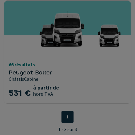
66 résultats
Peugeot Boxer
ChâssisCabine
à partir de
531 €
hors TVA
1
1 - 3 sur 3