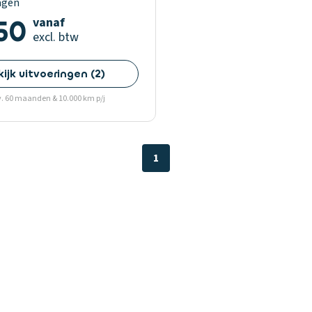
agen
50
vanaf
excl. btw
kijk uitvoeringen
(
2
)
v. 60 maanden & 10.000 km p/j
1