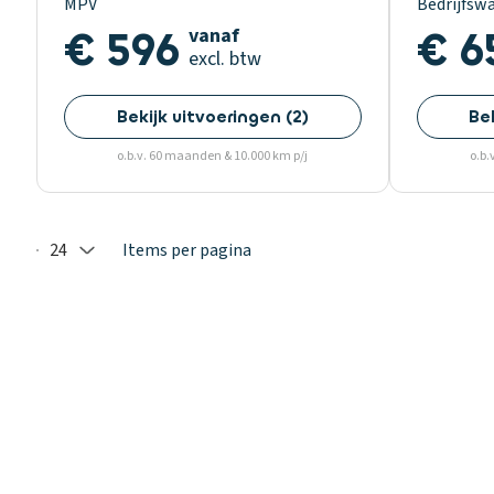
MPV
Bedrijfsw
€ 596
vanaf
€ 6
excl. btw
Bekijk uitvoeringen
(
2
)
Be
o.b.v. 60 maanden & 10.000 km p/j
o.b.
24
Items per pagina
Selected: 24