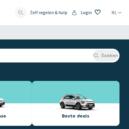
Zelf regelen & hulp
Login
NL
s
Zoeken
ase
Beste deals