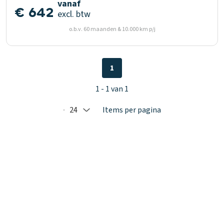
vanaf
€ 642
excl. btw
o.b.v. 60 maanden & 10.000 km p/j
1
1 - 1 van 1
24
Items per pagina
Selected: 24