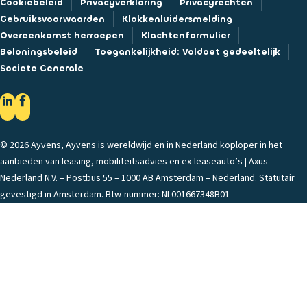
Cookiebeleid
Privacyverklaring
Privacyrechten
Gebruiksvoorwaarden
Klokkenluidersmelding
Overeenkomst herroepen
Klachtenformulier
Beloningsbeleid
Toegankelijkheid: Voldoet gedeeltelijk
Societe Generale
© 2026 Ayvens, Ayvens is wereldwijd en in Nederland koploper in het
aanbieden van leasing, mobiliteitsadvies en ex-leaseauto’s | Axus
Nederland N.V. – Postbus 55 – 1000 AB Amsterdam – Nederland. Statutair
gevestigd in Amsterdam. Btw-nummer: NL001667348B01