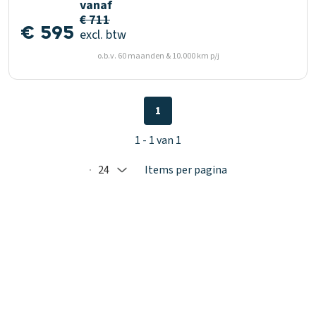
vanaf
€ 711
€ 595
excl. btw
o.b.v. 60 maanden & 10.000 km p/j
1
1 - 1 van 1
24
Items per pagina
Selected: 24