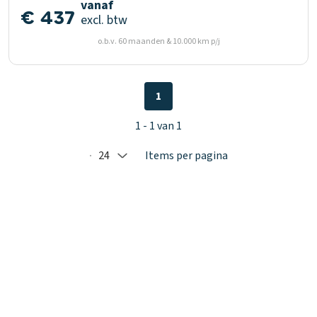
vanaf
€ 437
excl. btw
o.b.v. 60 maanden & 10.000 km p/j
1
1 - 1 van 1
24
Items per pagina
Selected: 24