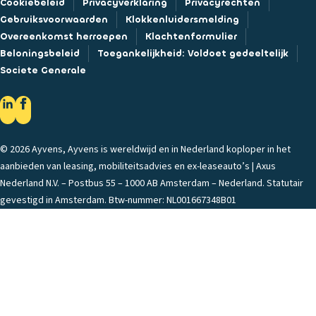
Cookiebeleid
Privacyverklaring
Privacyrechten
Gebruiksvoorwaarden
Klokkenluidersmelding
Overeenkomst herroepen
Klachtenformulier
Beloningsbeleid
Toegankelijkheid: Voldoet gedeeltelijk
Societe Generale
© 2026 Ayvens, Ayvens is wereldwijd en in Nederland koploper in het
aanbieden van leasing, mobiliteitsadvies en ex-leaseauto’s | Axus
Nederland N.V. – Postbus 55 – 1000 AB Amsterdam – Nederland. Statutair
gevestigd in Amsterdam. Btw-nummer: NL001667348B01