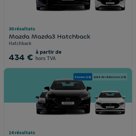
30 résultats
Mazda Mazda3 Hatchback
Hatchback
à partir de
434 €
hors TVA
Promo
(14)
826 € de réduction
(14)
14 résultats