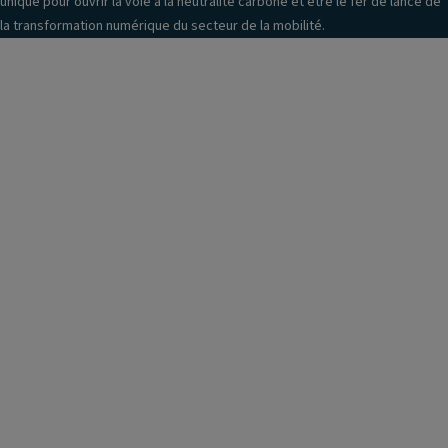
unique pour ouvrir la voie à la neutralité carbone et être le fer de lance de
la transformation numérique du secteur de la mobilité.