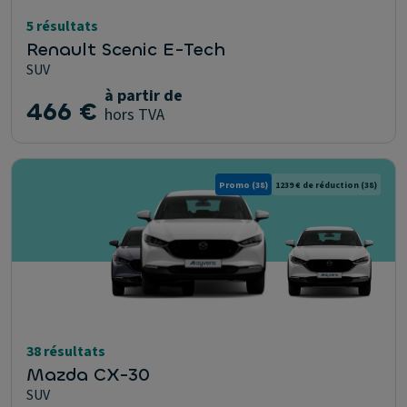
5 résultats
Renault Scenic E-Tech
SUV
à partir de
466 €
hors TVA
Promo
(38)
1239 € de réduction
(38)
38 résultats
Mazda CX-30
SUV