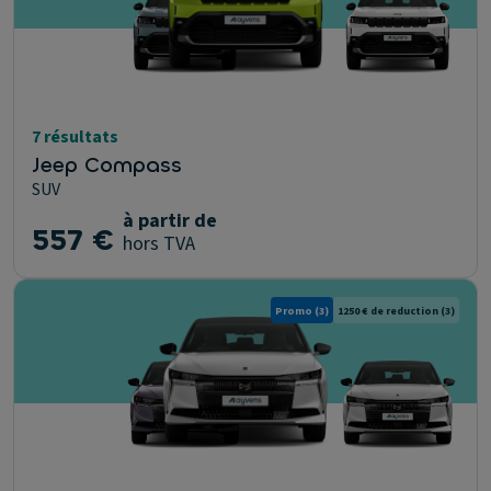
7 résultats
Jeep Compass
SUV
à partir de
557 €
hors TVA
Promo
(3)
1250 € de reduction
(3)