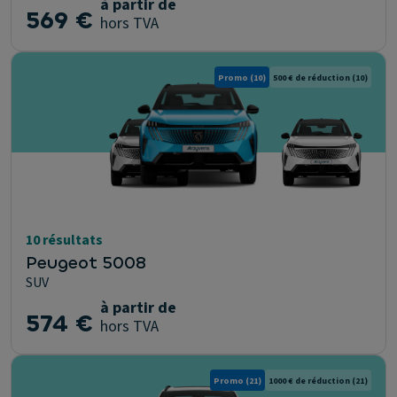
à partir de
569 €
hors TVA
Promo
(10)
500 € de réduction
(10)
10 résultats
Peugeot 5008
SUV
à partir de
574 €
hors TVA
Promo
(21)
1000 € de réduction
(21)