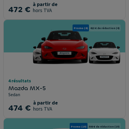
à partir de
472 €
hors TVA
Promo
(4)
413 € de réduction
(4)
4 résultats
Mazda MX-5
Sedan
à partir de
474 €
hors TVA
Promo
(19)
500 € de réduction
(19)