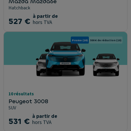
Mazda Mazda6e
Hatchback
à partir de
527 €
hors TVA
Promo
(10)
500 € de réduction
(10)
10 résultats
Peugeot 3008
SUV
à partir de
531 €
hors TVA