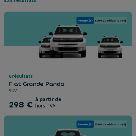
323 résultats
Promo
(6)
500 € de réduction
(6)
6 résultats
Fiat Grande Panda
SUV
à partir de
298 €
hors TVA
Promo
(5)
500 € de réduction
(5)