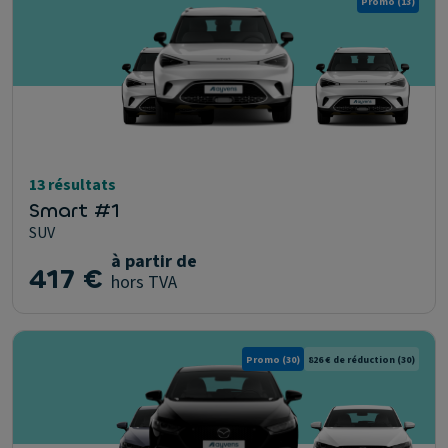
Promo
(13)
13 résultats
Smart #1
SUV
à partir de
417 €
hors TVA
Promo
(30)
826 € de réduction
(30)