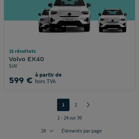
21 résultats
Volvo EX40
SUV
à partir de
599 €
hors TVA
1
2
1 - 24 sur 30
24
Éléments par page
Selected: 24