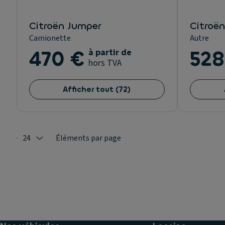
Citroën Jumper
Citroë
Camionette
Autre
470 €
à partir de
528
hors TVA
Afficher tout
(
72
)
24
Éléments par page
Selected: 24