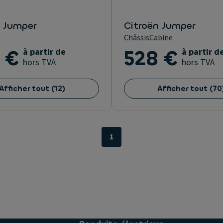
n Jumper
Citroën Jumper
ChâssisCabine
 €
à partir de
528 €
à partir d
hors TVA
hors TVA
Afficher tout
(
12
)
Afficher tout
(
70
1