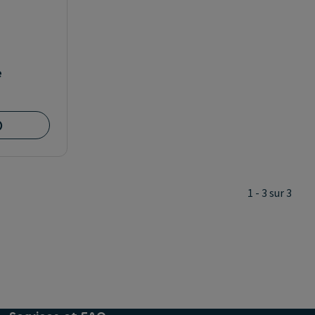
e
)
1 - 3 sur 3