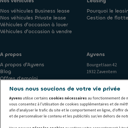
Nos véhicules
Leasing
Nos véhicules Business lease
Pourquoi le leasi
Nos véhicules Private lease
Gestion de flott
Véhicules d'occasion à louer
Véhicules d'occasion à vendre
A propos
Ayvens
A propos d'Ayvens
Bourgetlaan 42
Blog
1932 Zaventem
Offres d’emploi
Nous nous soucions de votre vie privée
Ayvens
utilise certains
cookies nécessaires
au fonctionnement de n
Politique de cookies
Politique de confidentialité
Exercice
vous consentez à l’utilisation de cookies supplémentaires et de mét
Plaintes
Corporate
Société Générale
Documents jurid
afin d'analyser le trafic du site et le comportement en ligne, d'offrir 
© 2026 Ayvens est l'un des principaux acteurs mondiaux de la mobilité dura
et de personnaliser le contenu et les publicités sur/en dehors de not
solutions de leasing complet, d'abonnement flexibles, de gestion de flotte 