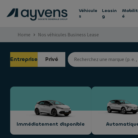
Véhicule
Leasin
Mobilit
s
g
é
Home
Nos véhicules Business Lease
Entreprise
Privé
Immédiatement disponible
Automatiqu