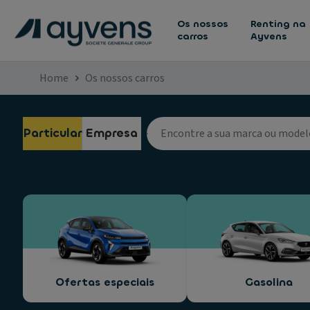
Os nossos
Renting na
carros
Ayvens
Home
Os nossos carros
Particular
Empresa
Ofertas especiais
Gasolina