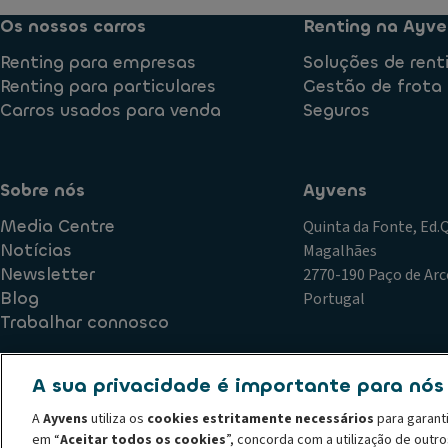
Os nossos carros
Renting na Ayve
Renting para empresas
Soluções de rent
Renting para particulares
Gestão de frota
Carros usados para venda
Seguros
Sobre nós
Ayvens
Media Centre
Quinta da Fonte, Ed
Notícias
Magalhães
Newsletter
2770-190 Paço de Arc
Blog
Portugal
Trabalhar connosco
A sua privacidade é importante para nós
Política de Qualidade
Plano de Prevenção de Riscos de Corr
A
Ayvens
utiliza os
cookies estritamente necessários
para garant
Declaração de privacidade
Termos de utilização
Política
em “
Aceitar todos os cookies
”, concorda com a utilização de outr
Código de conduta
Canal de denúncias
Política de recl