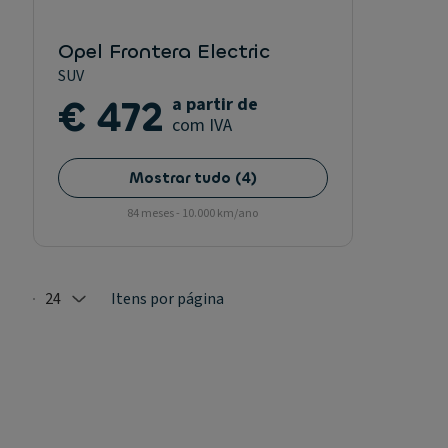
Opel Frontera Electric
SUV
€ 472
a partir de
com IVA
Mostrar tudo
(
4
)
84 meses - 10.000 km/ano
24
Itens por página
Selected: 24