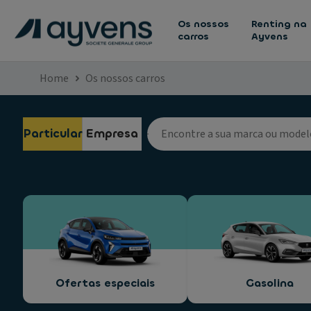
Os nossos
Renting na
carros
Ayvens
Home
Os nossos carros
Particular
Empresa
Ofertas especiais
Gasolina