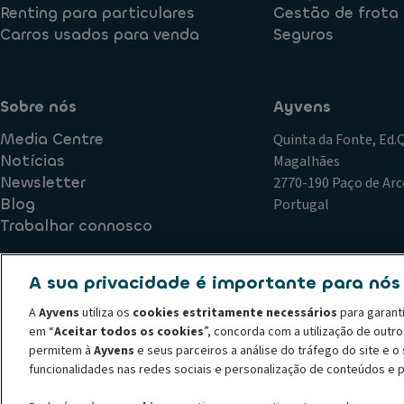
Renting para particulares
Gestão de frota
Carros usados para venda
Seguros
Sobre nós
Ayvens
Media Centre
Quinta da Fonte, Ed
Notícias
Magalhães
Newsletter
2770-190 Paço de Arc
Blog
Portugal
Trabalhar connosco
A sua privacidade é importante para nós
Política de Qualidade
Plano de Prevenção de Riscos de Corr
A
Ayvens
utiliza os
cookies estritamente necessários
para garant
Declaração de privacidade
Termos de utilização
Política
em “
Aceitar todos os cookies
”, concorda com a utilização de outr
Código de conduta
Canal de denúncias
Política de recl
permitem à
Ayvens
e seus parceiros a análise do tráfego do site e 
© 2026 A ALD Automotive I LeasePlan revela o Grupo Ayvens, a sua nova m
funcionalidades nas redes sociais e personalização de conteúdos e 
líder global em mobilidade sustentável, fornecendo serviços completos de 