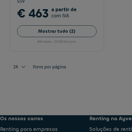
SUV
€ 463
a partir de
com IVA
Mostrar tudo
(
2
)
84 meses - 10.000 km/ano
24
Itens por página
Selected: 24
Os nossos carros
Renting na Ayve
Renting para empresas
Soluções de rent