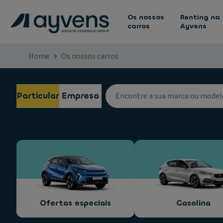
Os nossos
Renting na
carros
Ayvens
Home
Os nossos carros
Particular
Empresa
Ofertas especiais
Gasolina