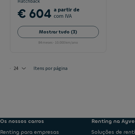
Hatchback
€ 604
a partir de
com IVA
Mostrar tudo
(
3
)
84 meses - 10.000 km/ano
24
Itens por página
Selected: 24
Os nossos carros
Renting na Ayve
Renting para empresas
Soluções de rent