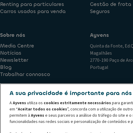
Renting para particulares
Gestão de frota
Carros usados para venda
Seguros
Sobre nós
Ayvens
Media Centre
Quinta da Fonte, Ed
Notícias
Magalhães
Newsletter
2770-190 Paço de Arc
Blog
Portugal
Trabalhar connosco
A sua privacidade é importante para nós
Política de Qualidade
Plano de Prevenção de Riscos de Corr
A
Ayvens
utiliza os
cookies estritamente necessários
para garant
Declaração de privacidade
Termos de utilização
Política
em “
Aceitar todos os cookies
”, concorda com a utilização de outr
Código de conduta
Canal de denúncias
Política de recl
permitem à
Ayvens
e seus parceiros a análise do tráfego do site e 
© 2026 A ALD Automotive I LeasePlan revela o Grupo Ayvens, a sua nova m
funcionalidades nas redes sociais e personalização de conteúdos e 
líder global em mobilidade sustentável, fornecendo serviços completos de 