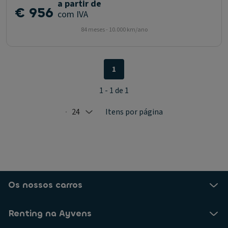
a partir de
€ 956
com IVA
84 meses - 10.000 km/ano
1
1 - 1 de 1
24
Itens por página
Selected: 24
Os nossos carros
Renting na Ayvens