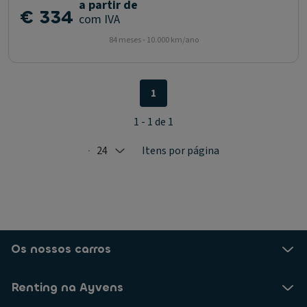
a partir de
€ 334
com IVA
84 meses - 10.000 km/ano
1
1 - 1 de 1
24
Itens por página
Selected: 24
Os nossos carros
Renting na Ayvens