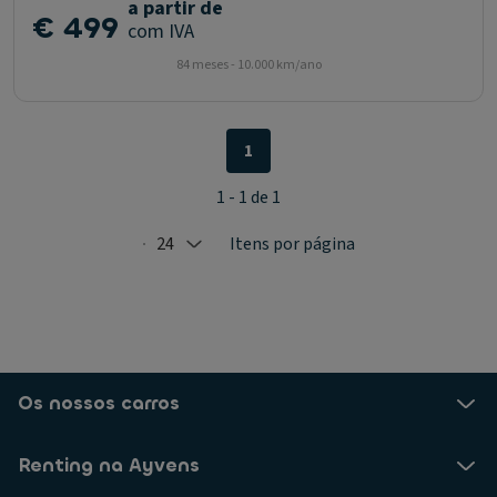
a partir de
€ 499
com IVA
84 meses - 10.000 km/ano
1
1 - 1 de 1
24
Itens por página
Selected: 24
Os nossos carros
Renting na Ayvens