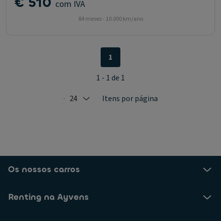
€ 510
com IVA
84 meses - 10.000 km/ano
1
1 - 1 de 1
24
Itens por página
Selected: 24
Os nossos carros
Renting na Ayvens