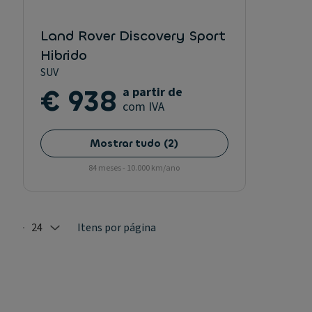
Land Rover Discovery Sport
Hibrido
SUV
€ 938
a partir de
com IVA
Mostrar tudo
(
2
)
84 meses - 10.000 km/ano
24
Itens por página
Selected: 24