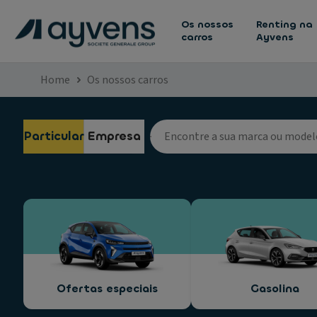
Os nossos
Renting na
carros
Ayvens
Home
Os nossos carros
Particular
Empresa
Ofertas especiais
Gasolina