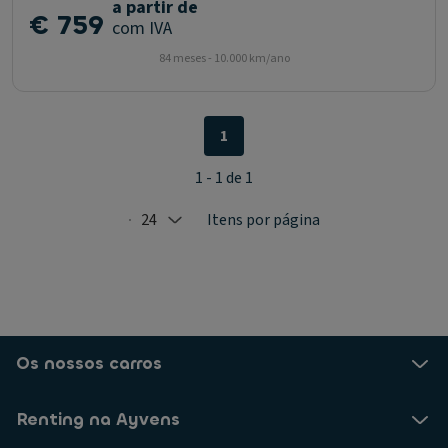
a partir de
€ 759
com IVA
84 meses - 10.000 km/ano
1
1 - 1 de 1
24
Itens por página
Selected: 24
Os nossos carros
Renting na Ayvens