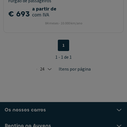
Furgão de passageiros
a partir de
€ 693
com IVA
84 meses - 10.000 km/ano
1
1 - 1 de 1
24
Itens por página
Selected: 24
Os nossos carros
Renting na Ayvens