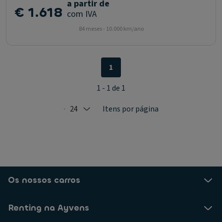
a partir de
€ 1.618
com IVA
84 meses - 10.000 km/ano
1
1 - 1 de 1
24
Itens por página
Selected: 24
Os nossos carros
Renting na Ayvens