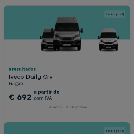
Catálogo
(8)
8 resultados
Iveco Daily Crv
Furgão
a partir de
€ 692
com IVA
84 meses - 10.000 km/ano
Catálogo
(7)