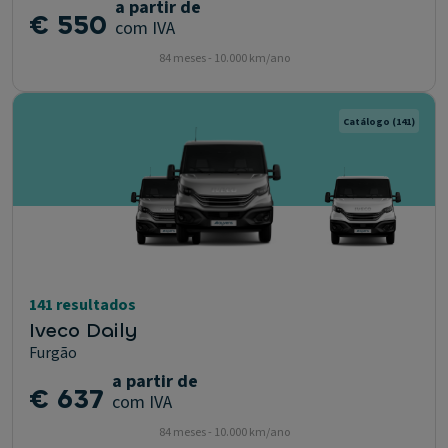
a partir de
€ 550
com IVA
84 meses - 10.000 km/ano
Catálogo
(141)
141 resultados
Iveco Daily
Furgão
a partir de
€ 637
com IVA
84 meses - 10.000 km/ano