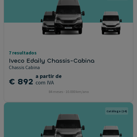
7 resultados
Iveco Edaily Chassis-Cabina
Chassis Cabina
a partir de
€ 892
com IVA
84 meses - 10.000 km/ano
Catálogo
(14)