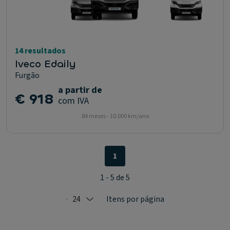
14 resultados
Iveco Edaily
Furgão
a partir de
€ 918
com IVA
84 meses - 10.000 km/ano
1
1 - 5 de 5
24
Itens por página
Selected: 24