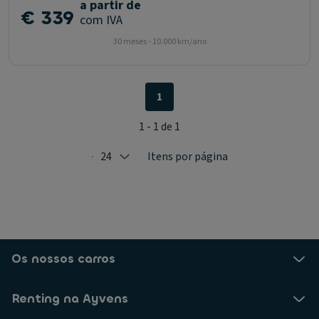
a partir de
€ 339
com IVA
30 meses - 10.000 km/ano
1
1 - 1 de 1
24
Itens por página
Selected: 24
Os nossos carros
Renting na Ayvens