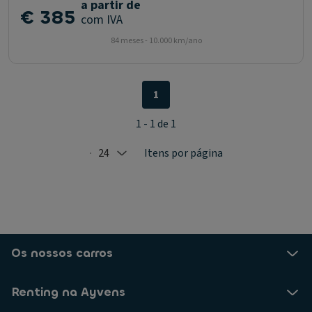
a partir de
€ 385
com IVA
84 meses - 10.000 km/ano
1
1 - 1 de 1
24
Itens por página
Selected: 24
Os nossos carros
Renting na Ayvens