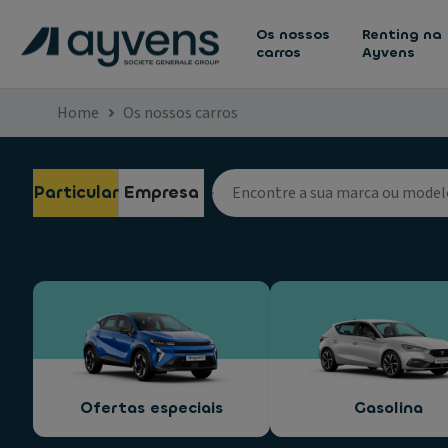
Os nossos
Renting na
carros
Ayvens
Home
Os nossos carros
Particular
Empresa
Ofertas especiais
Gasolina