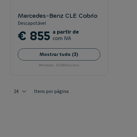
Mercedes-Benz CLE Cabrio
Descapotável
€ 855
a partir de
com IVA
Mostrar tudo
(
3
)
84 meses - 10.000 km/ano
24
Itens por página
Selected: 24