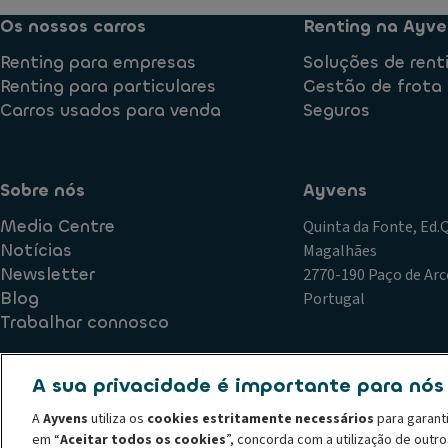
Os nossos carros
Renting na Ayve
Renting para empresas
Soluções de rent
Renting para particulares
Gestão de frota
Carros usados para venda
Seguros
Sobre nós
Ayvens
Media Centre
Quinta da Fonte, Ed
Notícias
Magalhães
Newsletter
2770-190 Paço de Arc
Blog
Portugal
Trabalhar connosco
A sua privacidade é importante para nós
Política de Qualidade
Plano de Prevenção de Riscos de Corr
A
Ayvens
utiliza os
cookies estritamente necessários
para garant
Declaração de privacidade
Termos de utilização
Política
em “
Aceitar todos os cookies
”, concorda com a utilização de outr
Código de conduta
Canal de denúncias
Política de recl