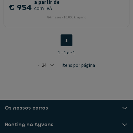
a partir de
€ 954
com IVA
84 meses - 10.000 km/ano
1
1 - 1 de 1
24
Itens por página
Selected: 24
Os nossos carros
Renting na Ayvens