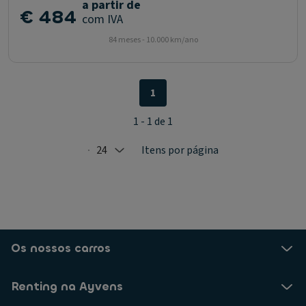
a partir de
€ 484
com IVA
84 meses - 10.000 km/ano
1
1 - 1 de 1
24
Itens por página
Selected: 24
Os nossos carros
Renting na Ayvens